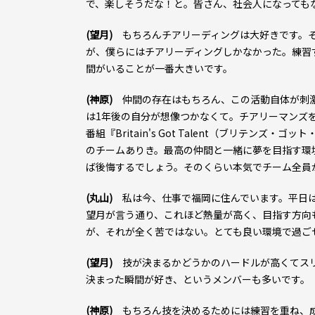
で、楽しそうだな！と。皆さん、社会人になっても
(望月)
もちろんチアリーディングは大好きです。
が、僕らにはチアリーディングしかなかった。練習
間がいることが一番大きいです。
(神原)
仲間の存在はもちろん、この活動自体が刺激
は1年後の自分が想像つかなくて。チアリーマンズを
番組『Britain's Got Talent（ブリ
のチームありき。最高の仲間と一緒に夢を目指す環
ば後悔するでしょう。そのくらい本気でチーム全員
(丸山)
私は今、仕事で福岡に住んでいます。平日は
望月が言う通り、これほど熱量が高く、目指す方向
が、それが全く苦ではない。とても良い環境で過ご
(望月)
技が決まるかどうかのハードルが高くてスリ
決まった瞬間が好き、というメンバーも多いです。
(神原)
もちろん技を決めるためには練習を重ね、成