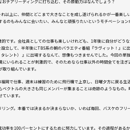
なおチアリーディングに打ち込む、その原動力はなんでしょう？
それ以上に、仲間とどこまで大きなことを成し遂げられるかが一番楽し
するのもみんなに会いたい、みんなと頑張りたいというモチベーション
的です。会社員としての仕事も楽しいけれども、1年後に自分がどうな
設立して、半年後にTBS系の朝のバラエティ番組『ラヴィット！』に出
テンズ・ゴット・タレント） 』に出場するなんて、想像もつきませんでした。今
境にいられることが刺激的で、そのためなら仕事以外の時間全てを注ぎ
が取り組んでいます。
福岡で仕事、週末は練習のために飛行機で上京し、日曜夕方に戻る生活
もベクトルの大きさも同じメンバーが集まることは奇跡のようなもの。
せています。
リング。本番では決まるか決まらないか、いわば毎回、バスケのフリー
功率を100パーセントにするために努力しています。その過程がある