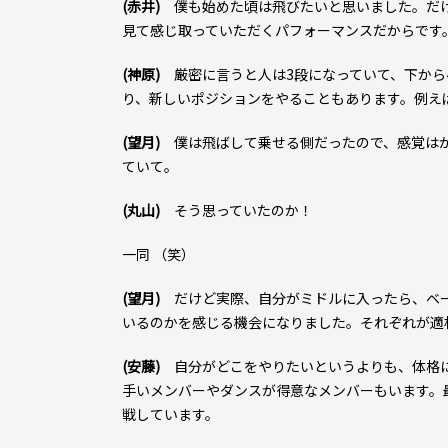
(赤井)
僕も始めた頃は飛びたいと思いました。だ
見て感じ取っていただくパフォーマンスだからです
(神原)
厳密に言うと人は3段になっていて、下か
り、新しいポジションをやることもあります。例え
(望月)
僕は飛ばして乗せる側だったので、感覚は
ていて。
(丸山)
そう思っていたのか！
一同 （笑）
(望月)
だけど実際、自分がミドルに入ったら、ベ
いるのかを感じる機会になりました。それぞれが適
(安藤)
自分がどこをやりたいというよりも、体格に
手いメンバーやダンスが得意なメンバーもいます。
戦しています。